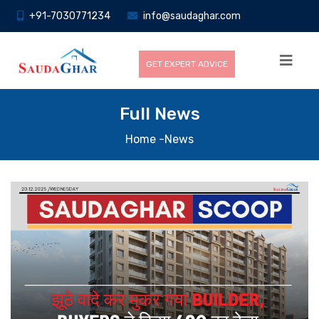
+91-7030771234
info@saudaghar.com
GET EXPERT ADVICE
Full News
Home
-News