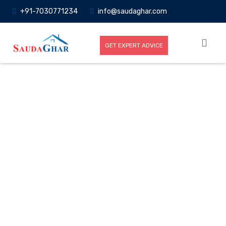
+91-7030771234
info@saudaghar.com
GET EXPERT ADVICE
Full News
Home
-News